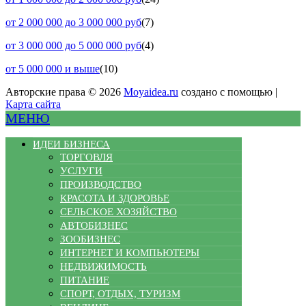
от 2 000 000 до 3 000 000 руб
(7)
от 3 000 000 до 5 000 000 руб
(4)
от 5 000 000 и выше
(10)
Авторские права © 2026
Moyaidea.ru
создано с помощью |
Карта сайта
МЕНЮ
ИДЕИ БИЗНЕСА
ТОРГОВЛЯ
УСЛУГИ
ПРОИЗВОДСТВО
КРАСОТА И ЗДОРОВЬЕ
СЕЛЬСКОЕ ХОЗЯЙСТВО
АВТОБИЗНЕС
ЗООБИЗНЕС
ИНТЕРНЕТ И КОМПЬЮТЕРЫ
НЕДВИЖИМОСТЬ
ПИТАНИЕ
СПОРТ, ОТДЫХ, ТУРИЗМ