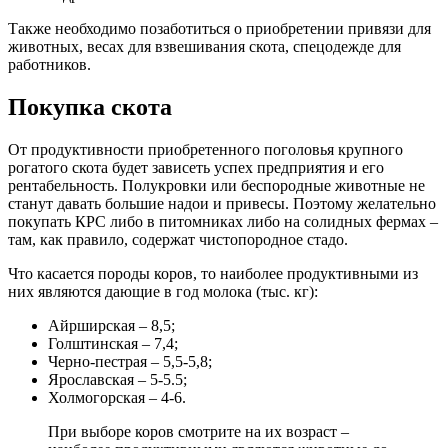
Также необходимо позаботиться о приобретении привязи для
животных, весах для взвешивания скота, спецодежде для
работников.
Покупка скота
От продуктивности приобретенного поголовья крупного
рогатого скота будет зависеть успех предприятия и его
рентабельность. Полукровки или беспородные животные не
станут давать большие надои и привесы. Поэтому желательно
покупать КРС либо в питомниках либо на солидных фермах –
там, как правило, содержат чистопородное стадо.
Что касается породы коров, то наиболее продуктивными из
них являются дающие в год молока (тыс. кг):
Айрширская – 8,5;
Голштинская – 7,4;
Черно-пестрая – 5,5-5,8;
Ярославская – 5-5.5;
Холмогорская – 4-6.
При выборе коров смотрите на их возраст –