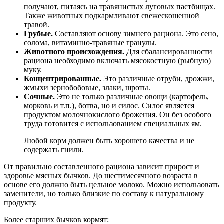
получают, питаясь на травянистых луговых пастбищах.
Также животных подкармливают свежескошенной
травой.
Грубые.
Составляют основу зимнего рациона. Это сено,
солома, витаминно-травяные гранулы.
Животного происхождения.
Для сбалансированности
рациона необходимо включать мясокостную (рыбную)
муку.
Концентрированные.
Это различные отруби, дрожжи,
жмыхи зернобобовые, злаки, шроты.
Сочные.
Это не только различные овощи (картофель,
морковь и т.п.), ботва, но и силос. Силос является
продуктом молочнокислого брожения. Он без особого
труда готовится с использованием специальных ям.
Любой корм должен быть хорошего качества и не
содержать гнили.
От правильно составленного рациона зависит прирост и
здоровье мясных бычков. До шестимесячного возраста в
основе его должно быть цельное молоко. Можно использовать
заменители, но только близкие по составу к натуральному
продукту.
Более старших бычков кормят: